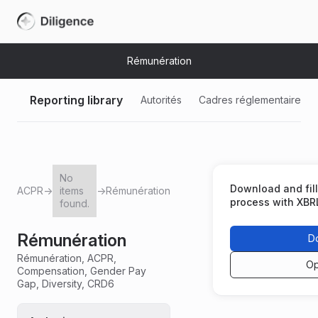
Rémunération
Reporting library
Autorités
Cadres réglementaires
No
Download and fill 
ACPR
→
items
→
Rémunération
process with XBR
found.
Rémunération
D
Rémunération, ACPR,
Op
Compensation, Gender Pay
Gap, Diversity, CRD6